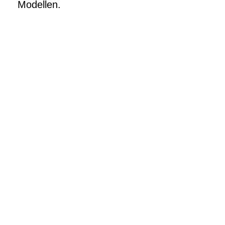
Modellen.
Neue Heizung gewünscht?
Dann rufen Sie uns einfach für ein