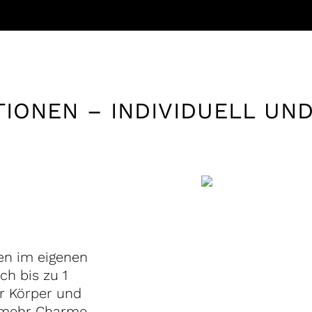
TIONEN – INDIVIDUELL U
en im eigenen
ch bis zu 1
ür Körper und
t mehr Charme