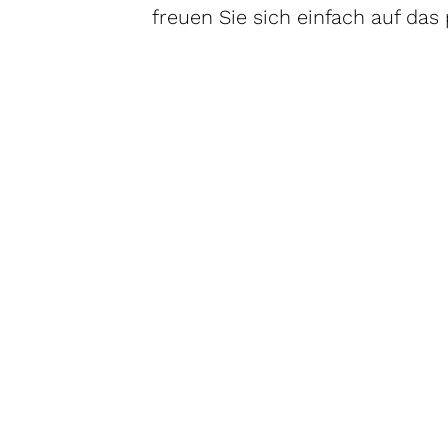
freuen Sie sich einfach auf das
Dann sind Sie nur einen A
Erfüllung Ihrer Wünsche e
Telefon: 0711 241191.