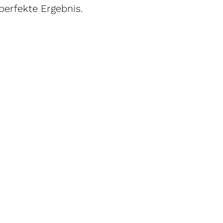
 perfekte Ergebnis.
nruf von der
ntfernt: